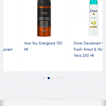
Axe You Energised 150
Dove Deodorant Go
t
Ml
Fresh Armut & Aloe
Vera 250 Ml