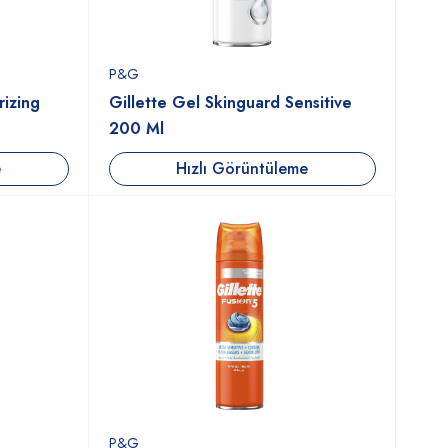
P&G
rizing
Gillette Gel Skinguard Sensitive
200 Ml
e
Hızlı Görüntüleme
P&G