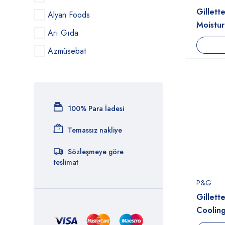
Gillett
Alyan Foods
Moistur
Arı Gıda
Azmüsebat
Azra Bıscuıt
Balparmak
Barilla
100% Para İadesi
Bebeto
Temassız nakliye
Beypazarı
Sözleşmeye göre
Bıc
teslimat
Bifa
P&G
Bıota
Gillett
Coolin
Bref