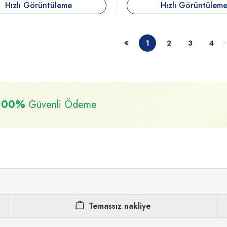
Hızlı Görüntüleme
Hızlı Görüntülem
1
2
3
4
100%
Güvenli Ödeme
Temassız nakliye