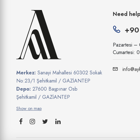
Dixi
Need hel
Doğuş
+90
Dp
Dr.oetker
Pazartesi –
Cumartesi: 
Duracell
Eczacıbaşı
info@ayk
Merkez:
Sanayi Mahallesi 60302 Sokak
Elit Çikolata
No:23/1 Şehitkamil / GAZİANTEP
Depo:
27600 Başpınar Osb
Elvan Gıda
Şehitkamil / GAZİANTEP
Eti
Show on map
Evyap
Eyüp Sabri Tuncer
Fater