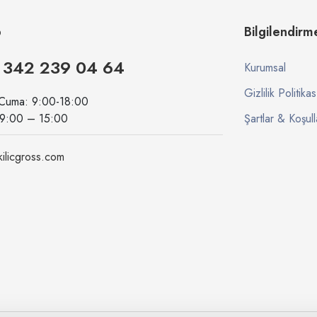
p
Bilgilendirm
 342 239 04 64
Kurumsal
Gizlilik Politikas
 Cuma: 9:00-18:00
09:00 – 15:00
Şartlar & Koşull
ilicgross.com