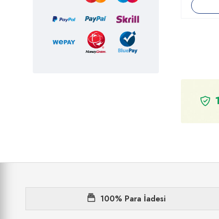
Burcu
Calve
Cappy
Caprı Sun
Çaykur
Clin
Clin&Dixi
Clinmax
Coca Cola Company
Colgate&palmolive
Dalan
100% Para İadesi
Dardanel
Didi