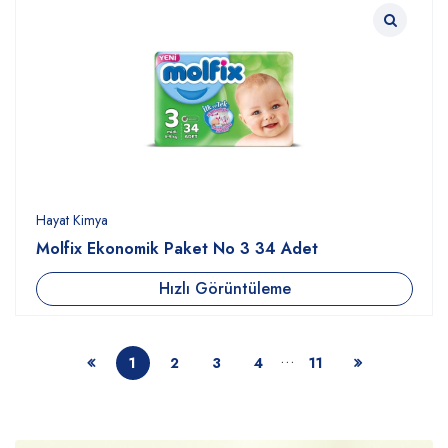
Hayat Kimya
Molfix Ekonomik Paket No 3 34 Adet
Hızlı Görüntüleme
…
1
2
3
4
11