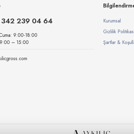
p
Bilgilendirm
 342 239 04 64
Kurumsal
Gizlilik Politikas
 Cuma: 9:00-18:00
09:00 – 15:00
Şartlar & Koşull
ilicgross.com