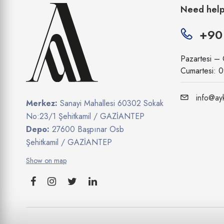
Need hel
Dalan
Dardanel
+90
Didi
Pazartesi –
Dixi
Cumartesi: 
Doğuş
info@ayk
Dp
Merkez:
Sanayi Mahallesi 60302 Sokak
No:23/1 Şehitkamil / GAZİANTEP
Dr.oetker
Depo:
27600 Başpınar Osb
Duracell
Şehitkamil / GAZİANTEP
Eczacıbaşı
Show on map
Elit Çikolata
Elvan Gıda
Eti