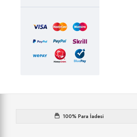
Bifa
Bıota
Bref
Burcu
Calve
Cappy
Caprı Sun
Çaykur
Clin
Clin&Dixi
Clinmax
100% Para İadesi
Coca Cola Company
Colgate&palmolive