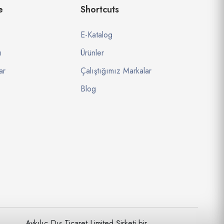
e
Shortcuts
E-Katalog
ı
Ürünler
ar
Çalıştığımız Markalar
Blog
Aykılıç Dış Ticaret Limited Şirketi bir