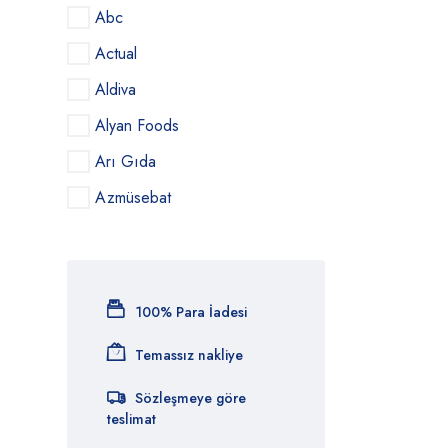
Abc
Actual
Aldiva
Alyan Foods
Arı Gıda
Azmüsebat
Azra Bıscuıt
Balparmak
Barilla
100% Para İadesi
Bebeto
Temassız nakliye
Beypazarı
Sözleşmeye göre
Bıc
teslimat