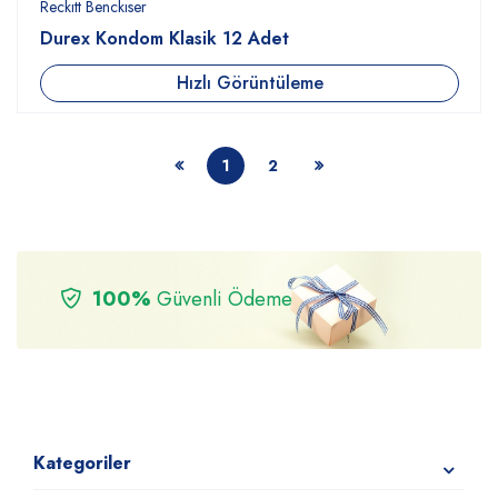
Reckıtt Benckıser
Durex Kondom Klasik 12 Adet
Hızlı Görüntüleme
1
2
100%
Güvenli Ödeme
Kategoriler