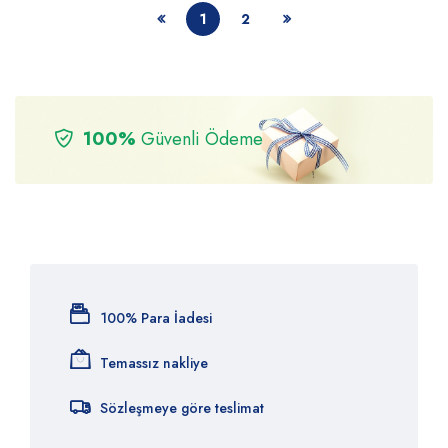
1
2
100%
Güvenli Ödeme
100% Para İadesi
Temassız nakliye
Sözleşmeye göre teslimat