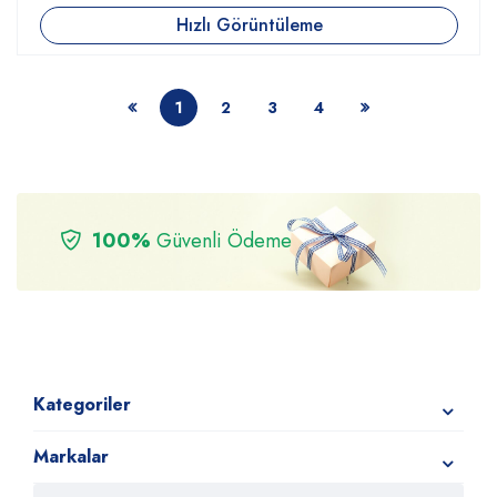
Hızlı Görüntüleme
1
2
3
4
100%
Güvenli Ödeme
Kategoriler
Markalar