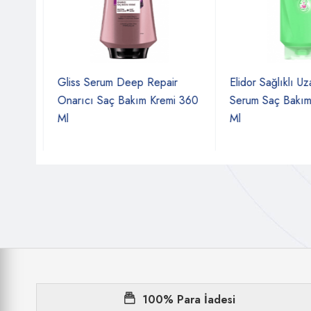
er
Gliss Serum Deep Repair
Elidor Sağlıklı Uza
x
Onarıcı Saç Bakım Kremi 360
Serum Saç Bakım 
Ml
Ml
100% Para İadesi