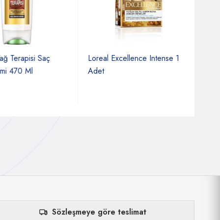
 Terapisi Saç
Loreal Excellence Intense 1
Gliss
i 470 Ml
Adet
Krem
Sözleşmeye göre teslimat