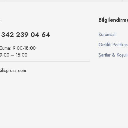
p
Bilgilendirm
 342 239 04 64
Kurumsal
Gizlilik Politikas
 Cuma: 9:00-18:00
09:00 – 15:00
Şartlar & Koşull
ilicgross.com