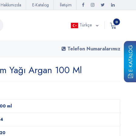
Hakkımızda
E-Katalog
İletişim
0
Türkçe
E-KATALOG
Telefon Numaralarımız
ım Yağı Argan 100 Ml
00 ml
24
120