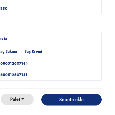
2880
ıota
aç Bakımı
Saç Kremi
8680512607144
8680512607141
Palet
Sepete ekle