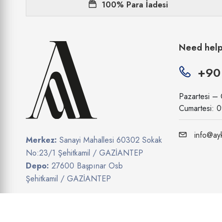
100% Para İadesi
Need hel
+90
Pazartesi –
Cumartesi: 
info@ayk
Merkez:
Sanayi Mahallesi 60302 Sokak
No:23/1 Şehitkamil / GAZİANTEP
Depo:
27600 Başpınar Osb
Şehitkamil / GAZİANTEP
Show on map