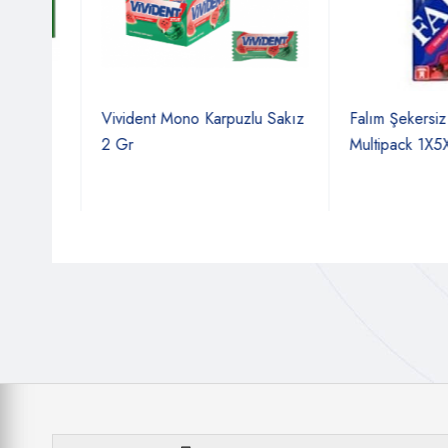
Nane
Vivident Mono Karpuzlu Sakız
Falım Şekersiz Sak
2 Gr
Multipack 1X5X5 A