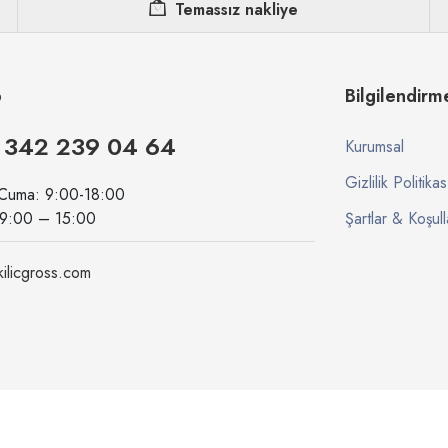
Temassız nakliye
p
Bilgilendirm
 342 239 04 64
Kurumsal
Gizlilik Politikas
 Cuma: 9:00-18:00
09:00 – 15:00
Şartlar & Koşull
ilicgross.com