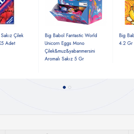
ız Çilek
Big Babol Fantastic World
Big Babol 
det
Unicorn Eggs Mono
4.2 Gr
Çilek&muz&yabanmersini
Aromalı Sakız 5 Gr