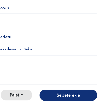
77760
erfetti
Şekerleme
Sakız
Palet
Sepete ekle