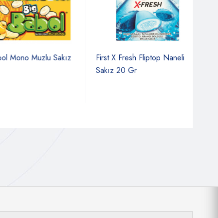
Mono Muzlu Sakız
First X Fresh Fliptop Naneli
Falı
Sakız 20 Gr
Ade