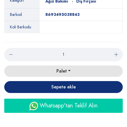
Kategori
Ağız Bakımı
Diş Fırçası
Barkod
8693495038843
Koli Barkodu
Palet
Sepete ekle
Whatsapp'tan Teklif Alın