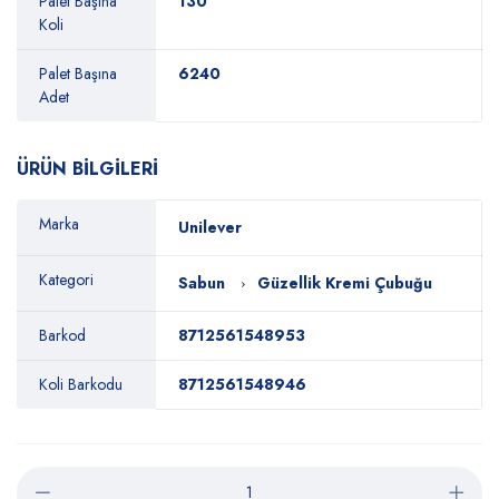
Palet Başına
130
Koli
Palet Başına
6240
Adet
ÜRÜN BİLGİLERİ
Marka
Unilever
Kategori
Sabun
Güzellik Kremi Çubuğu
Barkod
8712561548953
Koli Barkodu
8712561548946