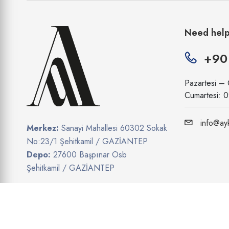
Need hel
+90
Pazartesi –
Cumartesi: 
info@ayk
Merkez:
Sanayi Mahallesi 60302 Sokak
No:23/1 Şehitkamil / GAZİANTEP
Depo:
27600 Başpınar Osb
Şehitkamil / GAZİANTEP
Show on map