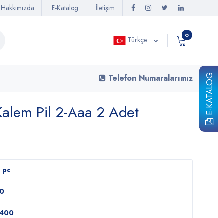
Hakkımızda
E-Katalog
İletişim
0
Türkçe
E-KATALOG
Telefon Numaralarımız
Kalem Pil 2-Aaa 2 Adet
 pc
10
1400