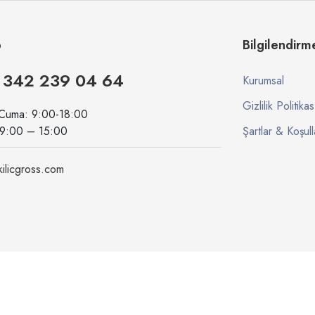
p
Bilgilendirm
 342 239 04 64
Kurumsal
Gizlilik Politikas
 Cuma: 9:00-18:00
09:00 – 15:00
Şartlar & Koşull
ilicgross.com