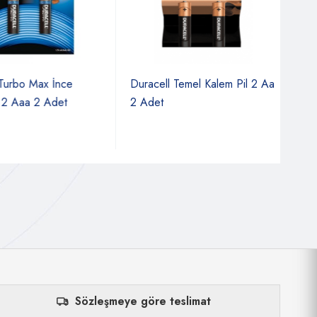
urbo Max İnce
Duracell Temel Kalem Pil 2 Aa
Dura
2 Aaa 2 Adet
2 Adet
4 A
Sözleşmeye göre teslimat