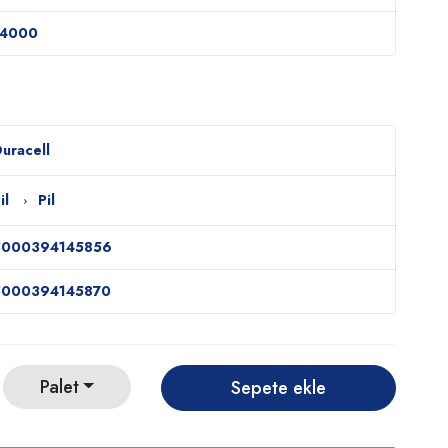
14000
uracell
il
Pil
5000394145856
5000394145870
Palet
Sepete ekle