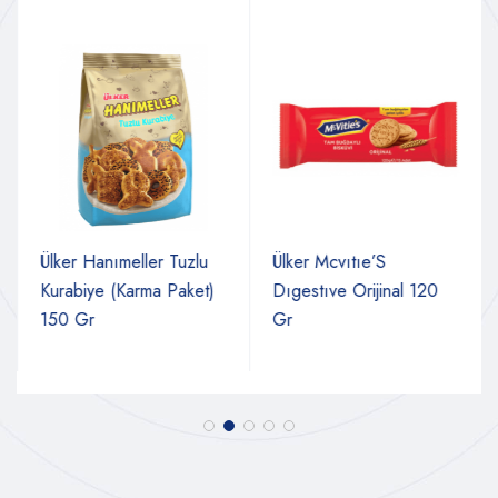
Ülker Hanımeller Tuzlu
Ülker Mcvıtıe’S
Kurabiye (Karma Paket)
Dıgestıve Orijinal 120
150 Gr
Gr