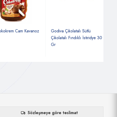
krem Cam Kavanoz
Godiva Çikolatalı Sütlü
Nest
Çikolatalı Fındıklı İstiridye 30
(12
Gr
Sözleşmeye göre teslimat