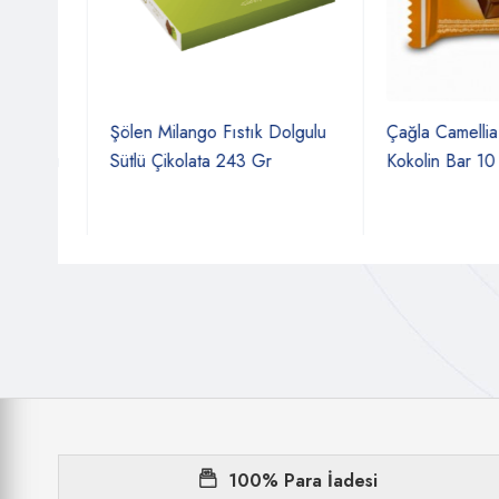
lata
Şölen Milango Fıstık Dolgulu
Çağla Camellia Min
malı
Sütlü Çikolata 243 Gr
Kokolin Bar 10 Gr
100% Para İadesi