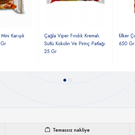
i Karışık
Çağla Viper Fındık Kremalı
Ülker Çoko
Sütlü Kokolin Ve Pirinç Patlağı
650 Gr
25 Gr
Temassız nakliye