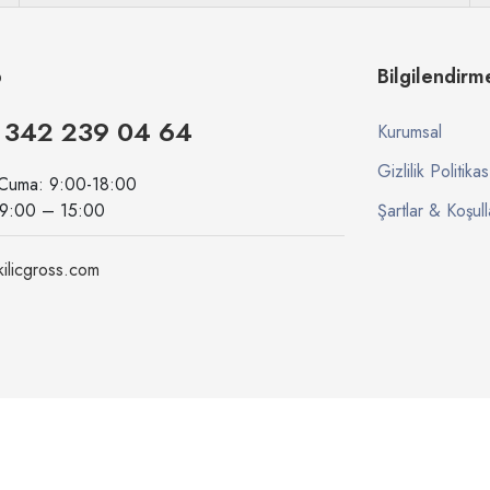
p
Bilgilendirm
 342 239 04 64
Kurumsal
Gizlilik Politikas
 Cuma: 9:00-18:00
09:00 – 15:00
Şartlar & Koşull
ilicgross.com