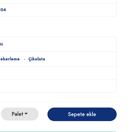
504
ti
Şekerleme
Çikolata
Palet
Sepete ekle