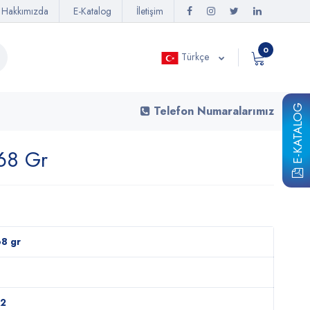
Hakkımızda
E-Katalog
İletişim
0
Türkçe
E-KATALOG
Telefon Numaralarımız
 68 Gr
8 gr
72