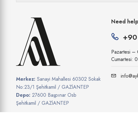
Need hel
+90
Pazartesi –
Cumartesi: 
info@ayk
Merkez:
Sanayi Mahallesi 60302 Sokak
No:23/1 Şehitkamil / GAZİANTEP
Depo:
27600 Başpınar Osb
Şehitkamil / GAZİANTEP
Show on map