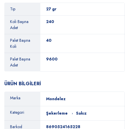
Tip
27 gr
Koli Başına
240
Adet
Palet Başına
40
Koli
Palet Başına
9600
Adet
ÜRÜN BİLGİLERİ
Marka
Mondelez
Kategori
Şekerleme
Sakız
Barkod
8690524165228