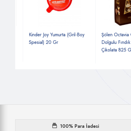
ayan
Kinder Joy Yumurta (Gril-Boy
Şölen Octavia Çıtır
Gr
Spesial) 20 Gr
Dolgulu Fındık Kre
Çikolata 825 Gr
100% Para İadesi