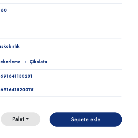
960
iskobirlik
Şekerleme
Çikolata
8691641130281
8691641520075
Palet
Sepete ekle