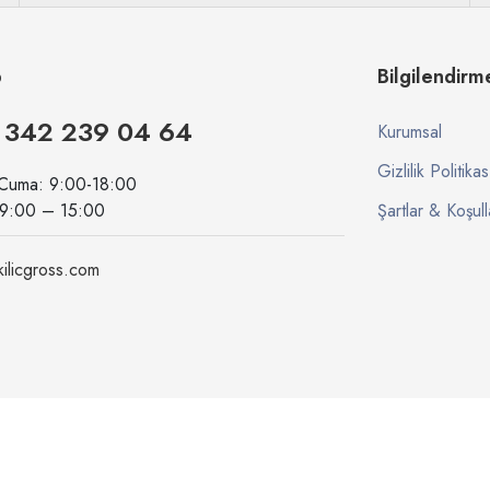
p
Bilgilendirm
 342 239 04 64
Kurumsal
Gizlilik Politikas
 Cuma: 9:00-18:00
09:00 – 15:00
Şartlar & Koşull
ilicgross.com