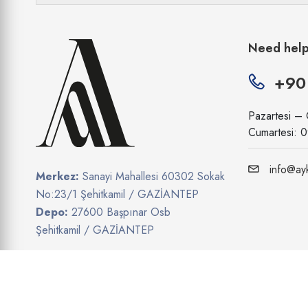
Need hel
+90
Pazartesi –
Cumartesi: 
info@ayk
Merkez:
Sanayi Mahallesi 60302 Sokak
No:23/1 Şehitkamil / GAZİANTEP
Depo:
27600 Başpınar Osb
Şehitkamil / GAZİANTEP
Show on map