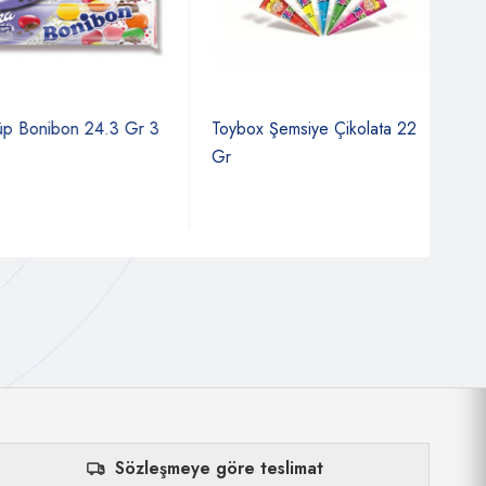
Bonibon 24.3 Gr 3
Toybox Şemsiye Çikolata 22
Nest
Gr
Çiko
Sözleşmeye göre teslimat