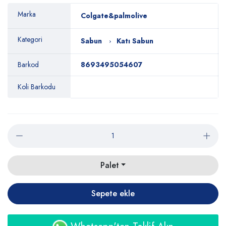
Marka
Colgate&palmolive
Kategori
Sabun
Katı Sabun
Barkod
8693495054607
Koli Barkodu
Palet
Sepete ekle