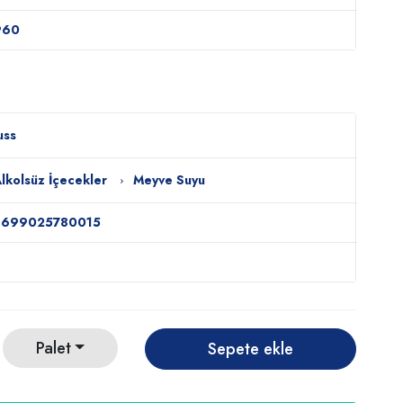
960
uss
lkolsüz İçecekler
Meyve Suyu
8699025780015
Palet
Sepete ekle