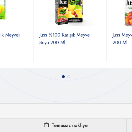
k Meyveli
Juss %100 Karışık Meyve
Juss Meyve 
Suyu 200 Ml
200 Ml
Temassız nakliye