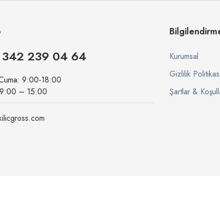
p
Bilgilendirm
 342 239 04 64
Kurumsal
Gizlilik Politikas
 Cuma: 9:00-18:00
09:00 – 15:00
Şartlar & Koşull
ilicgross.com