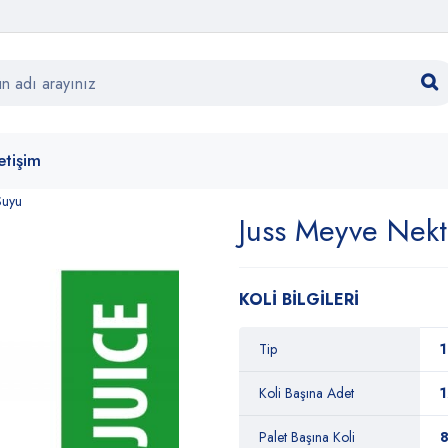
letişim
Suyu
Juss Meyve Nekta
KOLİ BİLGİLERİ
Tip
1
Koli Başına Adet
1
Palet Başına Koli