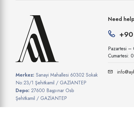
Need hel
+90
Pazartesi –
Cumartesi: 
info@ayk
Merkez:
Sanayi Mahallesi 60302 Sokak
No:23/1 Şehitkamil / GAZİANTEP
Depo:
27600 Başpınar Osb
Şehitkamil / GAZİANTEP
Show on map