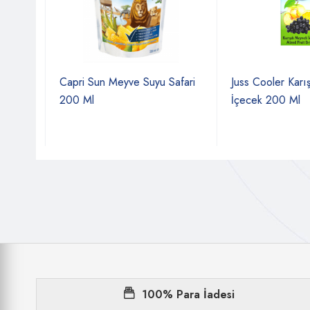
tali
Capri Sun Meyve Suyu Safari
Juss Cooler Karışı
200 Ml
İçecek 200 Ml
100% Para İadesi