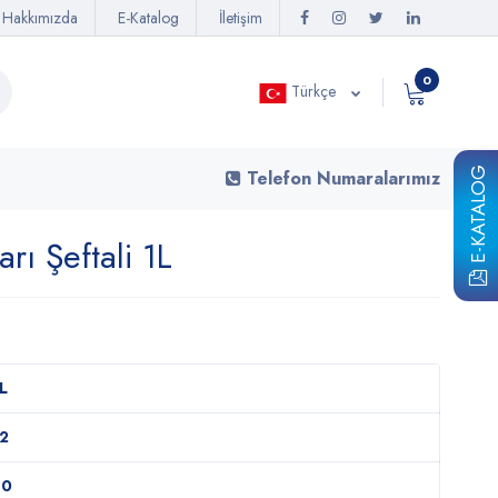
Hakkımızda
E-Katalog
İletişim
0
Türkçe
E-KATALOG
Telefon Numaralarımız
rı Şeftali 1L
L
2
80