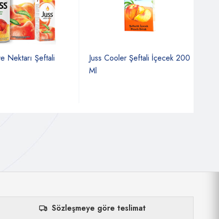
Nektarı Şeftali
Juss Cooler Şeftali İçecek 200
Juss
Ml
Sözleşmeye göre teslimat