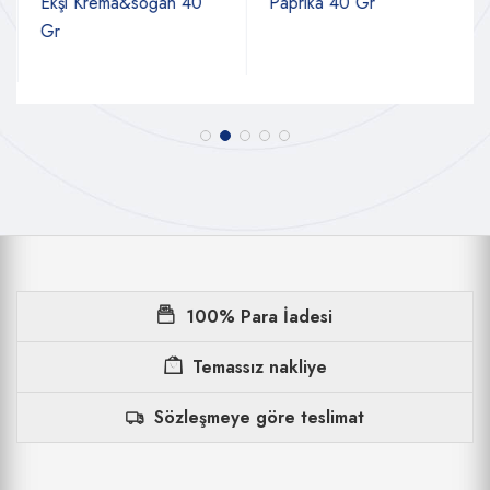
Ekşi Krema&soğan 40
Paprika 40 Gr
Gr
100% Para İadesi
Temassız nakliye
Sözleşmeye göre teslimat