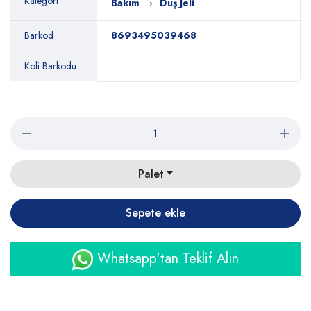
Kategori
Bakım
Duş Jeli
Barkod
8693495039468
Koli Barkodu
Palet
Sepete ekle
Whatsapp'tan Teklif Alın