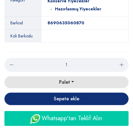
Kategori
Konserve Yiyecekler
Hazırlanmış Yiyecekler
Barkod
8690635060870
Koli Barkodu
Palet
Sepete ekle
Whatsapp'tan Teklif Alın