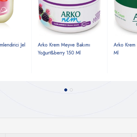
endirici Jel
Arko Krem Meyve Bakımı
Arko Krem K
Yoğurt&berry 150 Ml
Ml