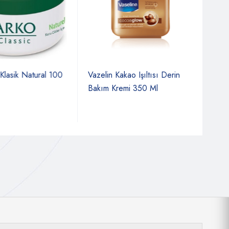
lasik Natural 100
Vazelin Kakao Işıltısı Derin
Arko
Bakım Kremi 350 Ml
Ve G