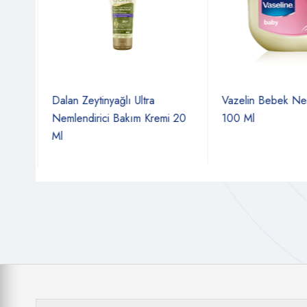
rin
Dalan Zeytinyağlı Ultra
Vazelin Bebek Neml
Nemlendirici Bakım Kremi 20
100 Ml
Ml