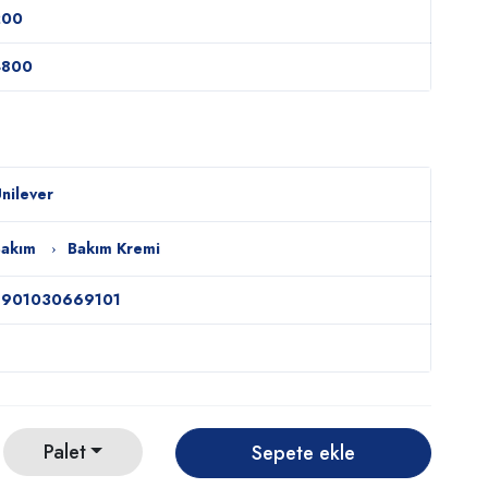
200
4800
nilever
Bakım
Bakım Kremi
8901030669101
Palet
Sepete ekle