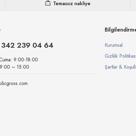
Temassız nakliye
p
Bilgilendirm
 342 239 04 64
Kurumsal
Gizlilik Politikas
 Cuma: 9:00-18:00
09:00 – 15:00
Şartlar & Koşull
ilicgross.com