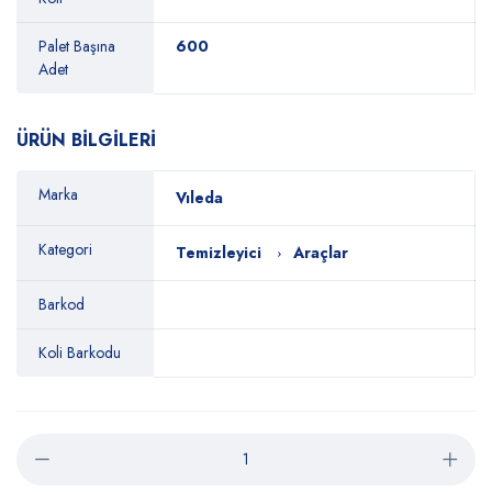
Palet Başına
600
Adet
ÜRÜN BİLGİLERİ
Marka
Vıleda
Kategori
Temizleyici
Araçlar
Barkod
Koli Barkodu