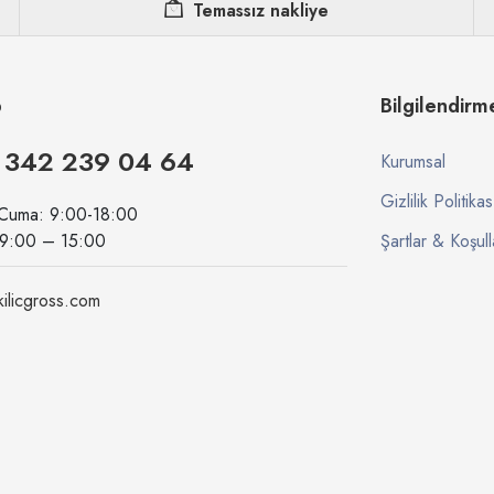
Temassız nakliye
p
Bilgilendirm
 342 239 04 64
Kurumsal
Gizlilik Politikas
 Cuma: 9:00-18:00
09:00 – 15:00
Şartlar & Koşull
ilicgross.com