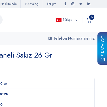
Hakkımızda
E-Katalog
İletişim
0
Türkçe
E-KATALOG
Telefon Numaralarımız
aneli Sakız 26 Gr
6 gr
18*20
40