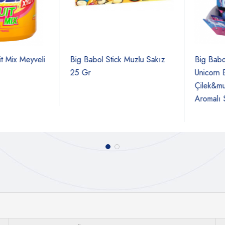
 Mix Meyveli
Big Babol Stick Muzlu Sakız
Big Babol F
25 Gr
Unicorn Eg
Çilek&muz&
Aromalı Sa