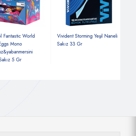
antastic World
Vivident Storming Yeşil Naneli
Saa
gs Mono
Sakız 33 Gr
Arom
yabanmersini
Gr
kız 5 Gr