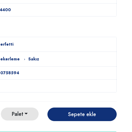
14400
erfetti
Şekerleme
Sakız
80758594
Palet
Sepete ekle