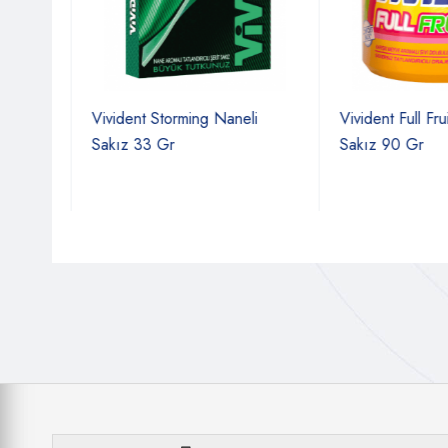
e
Vivident Storming Naneli
Vivident Full Fruit
Sakız 33 Gr
Sakız 90 Gr