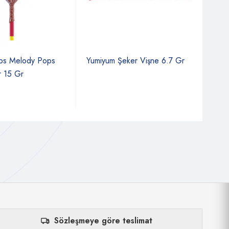
ps Melody Pops
Yumiyum Şeker Vişne 6.7 Gr
Ker
r 15 Gr
80 
Sözleşmeye göre teslimat