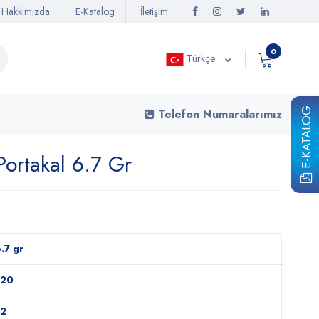
Hakkımızda
E-Katalog
İletişim
0
Türkçe
E-KATALOG
Telefon Numaralarımız
ortakal 6.7 Gr
.7 gr
720
72