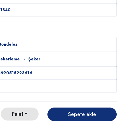
51840
Mondelez
Şekerleme
Şeker
8690515223616
Palet
Sepete ekle