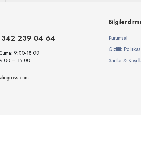
p
Bilgilendirm
 342 239 04 64
Kurumsal
Gizlilik Politikas
 Cuma: 9:00-18:00
09:00 – 15:00
Şartlar & Koşull
ilicgross.com