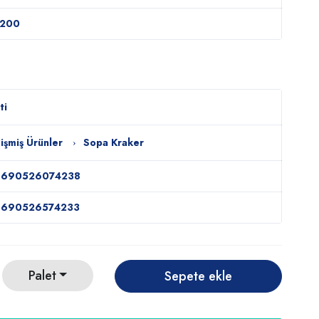
1200
ti
işmiş Ürünler
Sopa Kraker
8690526074238
8690526574233
Palet
Sepete ekle