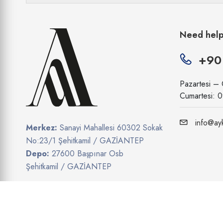
Need hel
+90
Pazartesi –
Cumartesi: 
info@ayk
Merkez:
Sanayi Mahallesi 60302 Sokak
No:23/1 Şehitkamil / GAZİANTEP
Depo:
27600 Başpınar Osb
Şehitkamil / GAZİANTEP
Show on map