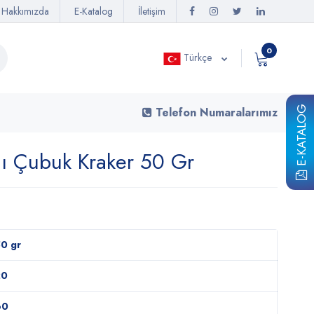
Hakkımızda
E-Katalog
İletişim
0
Türkçe
E-KATALOG
Telefon Numaralarımız
tlı Çubuk Kraker 50 Gr
0 gr
20
60