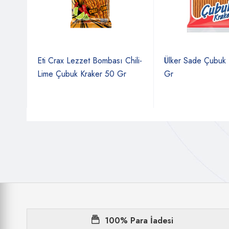
aker
Eti Crax Lezzet Bombası Chili-
Ülker Sade Çubuk 
Lime Çubuk Kraker 50 Gr
Gr
100% Para İadesi