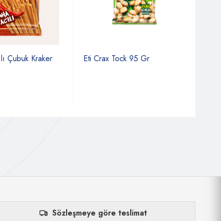
ılı Çubuk Kraker
Eti Crax Tock 95 Gr
Eti 
Gr
Sözleşmeye göre teslimat