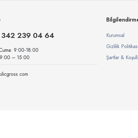
p
Bilgilendirm
 342 239 04 64
Kurumsal
Gizlilik Politikas
 Cuma: 9:00-18:00
09:00 – 15:00
Şartlar & Koşull
ilicgross.com