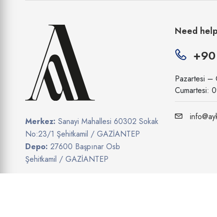
Need hel
+90
Pazartesi –
Cumartesi: 
info@ayk
Merkez:
Sanayi Mahallesi 60302 Sokak
No:23/1 Şehitkamil / GAZİANTEP
Depo:
27600 Başpınar Osb
Şehitkamil / GAZİANTEP
Show on map