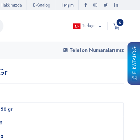
Hakkımızda
E-Katalog
İletişim
0
Türkçe
E-KATALOG
Telefon Numaralarımız
Gr
50 gr
2
80