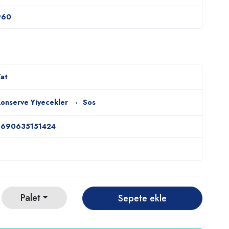
960
at
onserve Yiyecekler
Sos
8690635151424
Palet
Sepete ekle