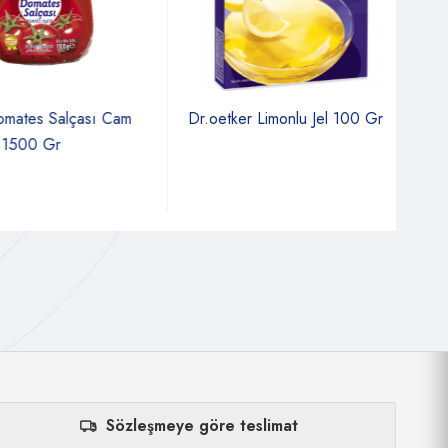
tes Salçası Cam
Dr.oetker Limonlu Jel 100 Gr
Calv
500 Gr
Ezm
Sözleşmeye göre teslimat