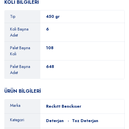
KOLİ BİLGİLERİ
Tip
450 gr
Koli Başına
6
Adet
Palet Başına
108
Koli
Palet Başına
648
Adet
ÜRÜN BİLGİLERİ
Marka
Reckıtt Benckıser
Kategori
Deterjan
Toz Deterjan