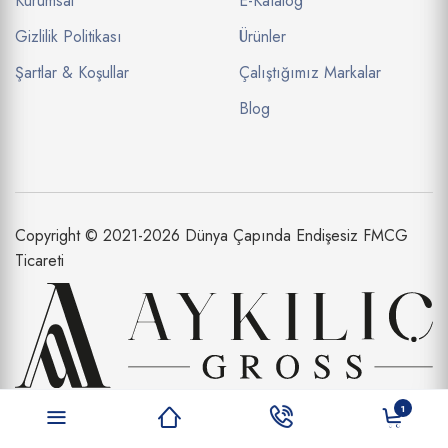
Kurumsal
E-Katalog
Gizlilik Politikası
Ürünler
Şartlar & Koşullar
Çalıştığımız Markalar
Blog
Copyright © 2021-2026 Dünya Çapında Endişesiz FMCG
Ticareti
Aykılıç Dış Ticaret Limited Şirketi bir
1
Aykılıç Şirketler Topluluğu İştirakidir.