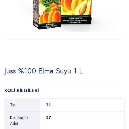
Juss %100 Elma Suyu 1 L
KOLİ BİLGİLERİ
Tip
1 L
Koli Başına
27
Adet