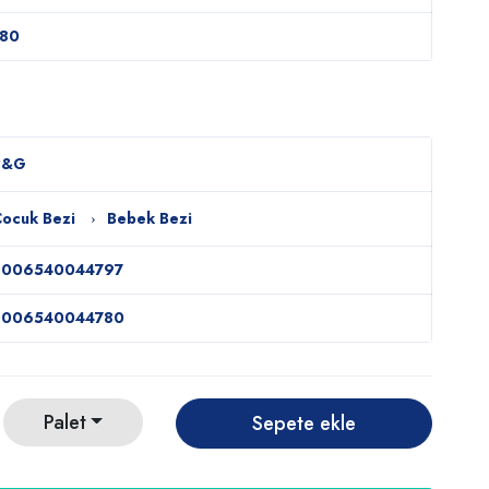
180
P&G
ocuk Bezi
Bebek Bezi
8006540044797
8006540044780
Palet
Sepete ekle