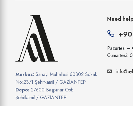
Need hel
+90
Pazartesi –
Cumartesi: 
info@ayk
Merkez:
Sanayi Mahallesi 60302 Sokak
No:23/1 Şehitkamil / GAZİANTEP
Depo:
27600 Başpınar Osb
Şehitkamil / GAZİANTEP
Show on map