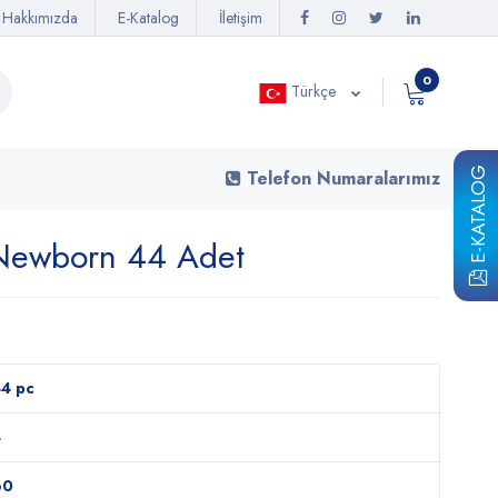
Hakkımızda
E-Katalog
İletişim
0
Türkçe
E-KATALOG
Telefon Numaralarımız
Newborn 44 Adet
4 pc
4
60