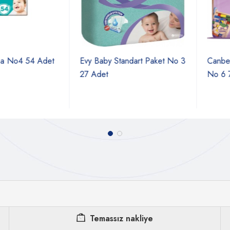
4 54 Adet
Evy Baby Standart Paket No 3
Canbebe Ult
27 Adet
No 6 72 A
Temassız nakliye