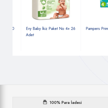
6 40
Evy Baby İkiz Paket No 4+ 26
Pampers Prima No
Adet
100% Para İadesi