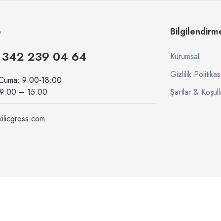
p
Bilgilendirm
 342 239 04 64
Kurumsal
Gizlilik Politikas
 Cuma: 9:00-18:00
09:00 – 15:00
Şartlar & Koşull
ilicgross.com