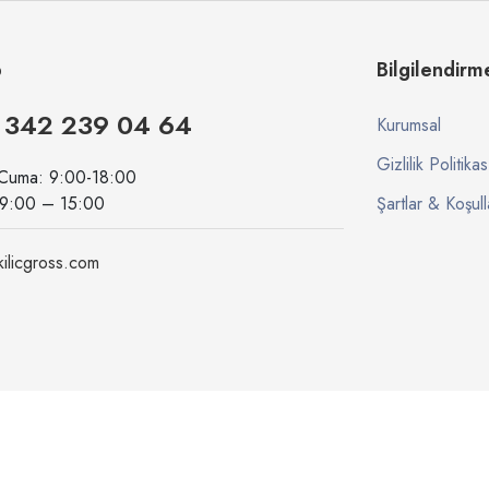
p
Bilgilendirm
 342 239 04 64
Kurumsal
Gizlilik Politikas
 Cuma: 9:00-18:00
09:00 – 15:00
Şartlar & Koşull
ilicgross.com