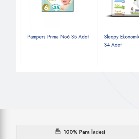
o 1
Pampers Prima No6 35 Adet
Sleepy Ekonomik 
34 Adet
100% Para İadesi