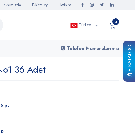
Hakkımızda
E-Katalog
İletişim
0
Türkçe
E-KATALOG
Telefon Numaralarımız
No1 36 Adet
6 pc
4
60