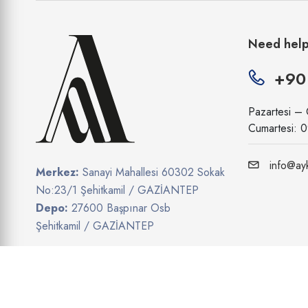
Need hel
+90
Pazartesi –
Cumartesi: 
info@ayk
Merkez:
Sanayi Mahallesi 60302 Sokak
No:23/1 Şehitkamil / GAZİANTEP
Depo:
27600 Başpınar Osb
Şehitkamil / GAZİANTEP
Show on map