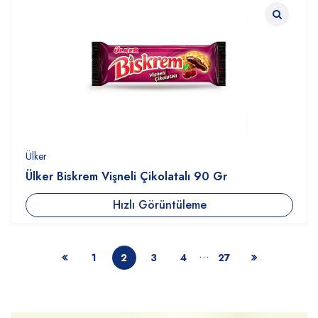
Ülker
Ülker Biskrem Vişneli Çikolatalı 90 Gr
Hızlı Görüntüleme
…
1
2
3
4
27