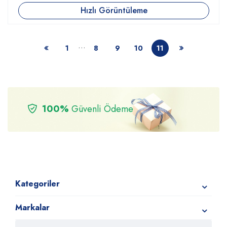
Hızlı Görüntüleme
…
1
8
9
10
11
100%
Güvenli Ödeme
Kategoriler
Markalar