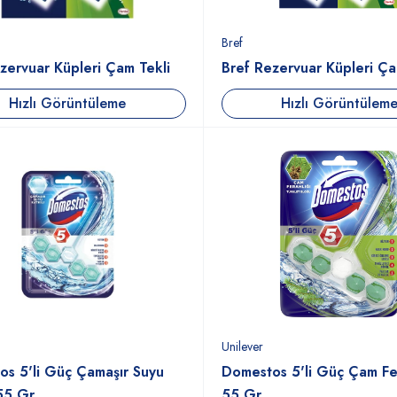
Bref
zervuar Küpleri Çam Tekli
Bref Rezervuar Küpleri Çam
Hızlı Görüntüleme
Hızlı Görüntülem
Unilever
s 5'li Güç Çamaşır Suyu
Domestos 5'li Güç Çam Fer
 55 Gr
55 Gr