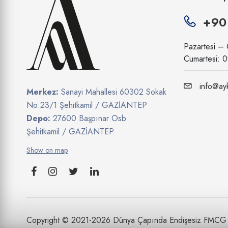
Fuse Tea
+90
Gillette
Pazartesi –
Glaxosmithkline
Cumartesi: 
Godiva
info@ayk
Haribo
Merkez:
Sanayi Mahallesi 60302 Sokak
No:23/1 Şehitkamil / GAZİANTEP
Hayat Kimya
Depo:
27600 Başpınar Osb
Heinz
Şehitkamil / GAZİANTEP
Henkel
Show on map
Hobby
Jacobs
Johnson Wax
Johnson&Johnson
Copyright © 2021-2026 Dünya Çapında Endişesiz FMCG T