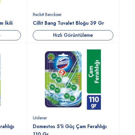
Reckıtt Benckıser
 İkili
Cillit Bang Tuvalet Bloğu 39 Gr
e
Hızlı Görüntüleme
Unilever
ahlığı
Domestos 5'li Güç Çam Ferahlığı
110 Gr