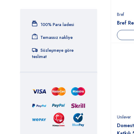
Azra Bıscuıt
Balparmak
Bref
Barilla
Bref Re
100% Para İadesi
Bebeto
Temassız nakliye
Beypazarı
Sözleşmeye göre
Bıc
teslimat
Bifa
Bıota
Bref
Burcu
Calve
Unilever
Cappy
Domesto
Caprı Sun
Katkılı