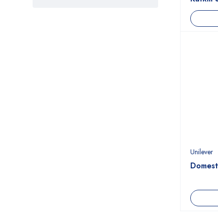
Çaykur
Clin
Clin&Dixi
Clinmax
Coca Cola Company
Colgate&palmolive
Dalan
Dardanel
Didi
Unilever
Domesto
Dixi
Doğuş
Dp