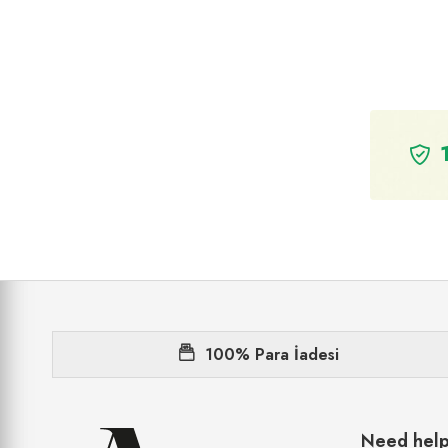
Dr.oetker
Duracell
Eczacıbaşı
Elit Çikolata
Elvan Gıda
Eti
Evyap
Eyüp Sabri Tuncer
Fater
Ferrero
100% Para İadesi
Fiskobirlik
Freşa
Fritolay
Need hel