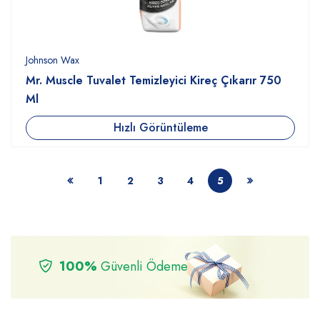
Johnson Wax
Mr. Muscle Tuvalet Temizleyici Kireç Çıkarır 750
Ml
Hızlı Görüntüleme
1
2
3
4
5
100%
Güvenli Ödeme